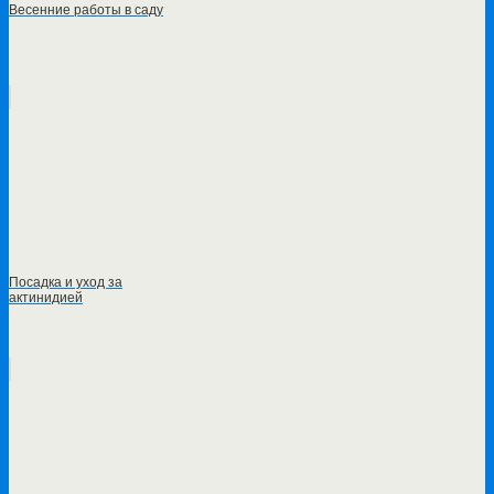
Весенние работы в саду
Посадка и уход за
актинидией