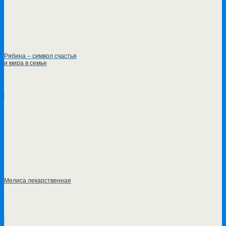
Рябина – символ счастья
и мира в семье
Мелиса лекарственная