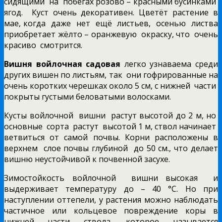
сидящими на побегах розово – красными бусинками
ягод. Куст очень декоративен. Цветёт растение в
мае, когда даже нет ещё листьев, осенью листва
приобретает жёлто – оранжевую окраску, что очень
красиво смотрится.
Вишня войлочная садовая
легко узнаваема среди
других вишен по листьям, так они гофрированные на
очень коротких черешках около 5 см, с нижней части
покрыты густыми беловатыми волосками.
Кусты войлочной вишни растут высотой до 2 м, но
основные сорта растут высотой 1 м, ствол начинает
ветвиться от самой почвы. Корни расположены в
верхнем слое почвы глубиной до 50 см., что делает
вишню неустойчивой к почвенной засухе.
Зимостойкость войлочной вишни высокая и
выдерживает температуру до – 40 °С. Но при
наступлении оттепели, у растения можно наблюдать
частичное или кольцевое повреждение коры в
нижней части ствола, которое называется