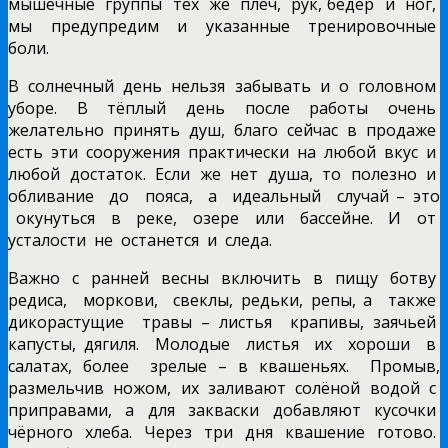
мышечные группы тех же плеч, рук, бёдер и ног,
мы предупредим и указанные тренировочные
боли.
В солнечный день нельзя забывать и о головном
уборе. В тёплый день после работы очень
желательно принять душ, благо сейчас в продаже
есть эти сооружения практически на любой вкус и
любой достаток. Если же нет душа, то полезно и
обливание до пояса, а идеальный случай – это
окунуться в реке, озере или бассейне. И от
усталости не останется и следа.
Важно с ранней весны включить в пищу ботву
редиса, моркови, свеклы, редьки, репы, а также
дикорастущие травы – листья крапивы, заячьей
капусты, дягиля. Молодые листья их хороши в
салатах, более зрелые – в квашеньях. Промыв,
размельчив ножом, их заливают солёной водой с
приправами, а для закваски добавляют кусочки
чёрного хлеба. Через три дня квашение готово.