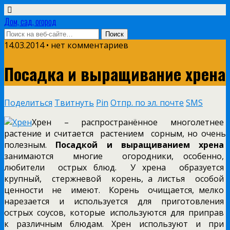
Дом, сад, огород
14.03.2014 • нет комментариев
Посадка и выращивание хрена
Поделиться
Твитнуть
Pin
Отпр. по эл. почте
SMS
Хрен – распространённое многолетнее
растение и считается растением сорным, но очень
полезным.
Посадкой и выращиванием хрена
занимаются многие огородники, особенно,
любители острых блюд. У хрена образуется
крупный, стержневой корень, а листья особой
ценности не имеют. Корень очищается, мелко
нарезается и используется для приготовления
острых соусов, которые используются для приправ
к различным блюдам. Хрен используют и при