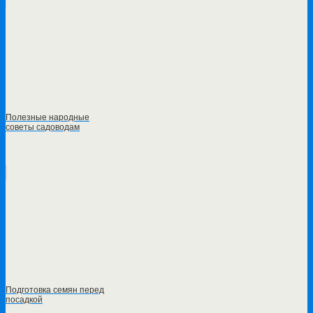
Полезные народные
советы садоводам
Подготовка семян перед
посадкой