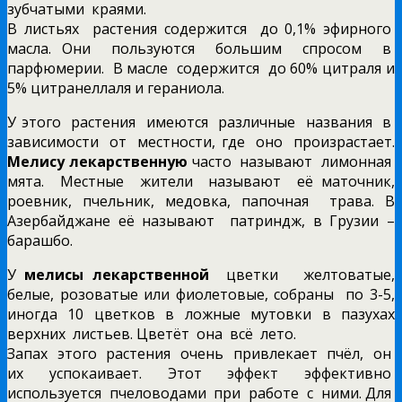
зубчатыми краями.
В листьях растения содержится до 0,1% эфирного
масла. Они пользуются большим спросом в
парфюмерии. В масле содержится до 60% цитраля и
5% цитранеллаля и гераниола.
У этого растения имеются различные названия в
зависимости от местности, где оно произрастает.
Мелису лекарственную
часто называют лимонная
мята. Местные жители называют её маточник,
роевник, пчельник, медовка, папочная трава. В
Азербайджане её называют патриндж, в Грузии –
барашбо.
У
мелисы лекарственной
цветки желтоватые,
белые, розоватые или фиолетовые, собраны по 3-5,
иногда 10 цветков в ложные мутовки в пазухах
верхних листьев. Цветёт она всё лето.
Запах этого растения очень привлекает пчёл, он
их успокаивает. Этот эффект эффективно
используется пчеловодами при работе с ними. Для