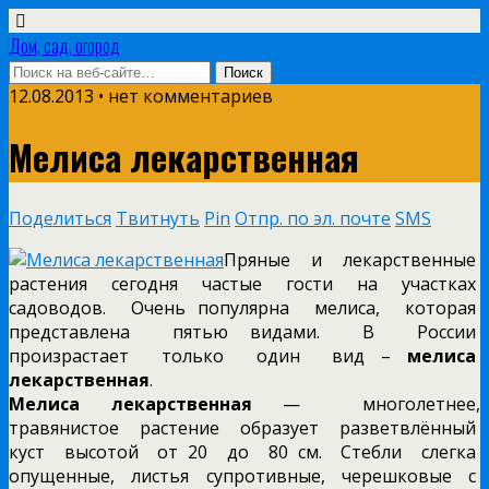
Дом, сад, огород
12.08.2013 • нет комментариев
Мелиса лекарственная
Поделиться
Твитнуть
Pin
Отпр. по эл. почте
SMS
Пряные и лекарственные
растения сегодня частые гости на участках
садоводов. Очень популярна мелиса, которая
представлена пятью видами. В России
произрастает только один вид –
мелиса
лекарственная
.
Мелиса лекарственная
— многолетнее,
травянистое растение образует разветвлённый
куст высотой от 20 до 80 см. Стебли слегка
опущенные, листья супротивные, черешковые с