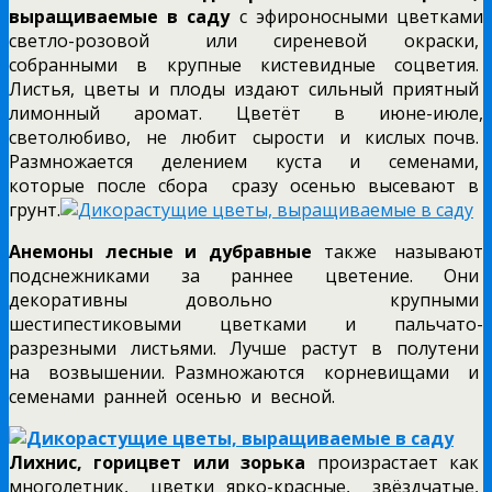
выращиваемые в саду
с эфироносными цветками
светло-розовой или сиреневой окраски,
собранными в крупные кистевидные соцветия.
Листья, цветы и плоды издают сильный приятный
лимонный аромат. Цветёт в июне-июле,
светолюбиво, не любит сырости и кислых почв.
Размножается делением куста и семенами,
которые после сбора сразу осенью высевают в
грунт.
Анемоны лесные и дубравные
также называют
подснежниками за раннее цветение. Они
декоративны довольно крупными
шестипестиковыми цветками и пальчато-
разрезными листьями. Лучше растут в полутени
на возвышении. Размножаются корневищами и
семенами ранней осенью и весной.
Лихнис, горицвет или зорька
произрастает как
многолетник, цветки ярко-красные, звёздчатые,