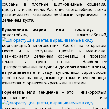
собраны в плотные щитковидные соцветия,
цветут в июне-июле. Растение светолюбиво, легко
размножается семенами, зелёными черенками и
делением куста.
Купальница, жарки или троллиус
—
зимостойкий, влаголюбивый,
корневищный многолетник. Растёт на открытом
месте и в полутени, цветёт в мае-июне.
Размножается делением корневищ и посевом
семян в грунт осенью. Наибольшее
распространение получили
декоративные цветы,
выращиваемые в саду
: купальница европейская
с жёлтыми шаровидными цветами и купальница
азиатская с оранжево-красными цветами.
Горечавка или генциана
– это низкорослый
многолетник или
однолетник высотой 10-20 см. Цветки