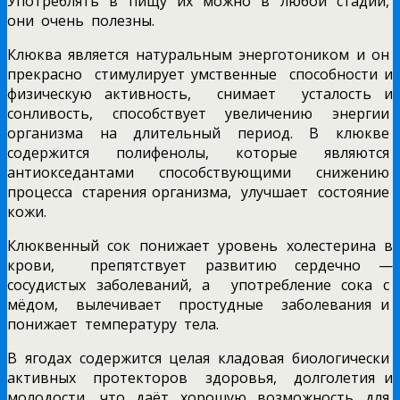
Употреблять в пищу их можно в любой стадии,
они очень полезны.
Клюква является натуральным энерготоником и он
прекрасно стимулирует умственные способности и
физическую активность, снимает усталость и
сонливость, способствует увеличению энергии
организма на длительный период. В клюкве
содержится полифенолы, которые являются
антиокседантами способствующими снижению
процесса старения организма, улучшает состояние
кожи.
Клюквенный сок понижает уровень холестерина в
крови, препятствует развитию сердечно —
сосудистых заболеваний, а употребление сока с
мёдом, вылечивает простудные заболевания и
понижает температуру тела.
В ягодах содержится целая кладовая биологически
активных протекторов здоровья, долголетия и
молодости, что даёт хорошую возможность для