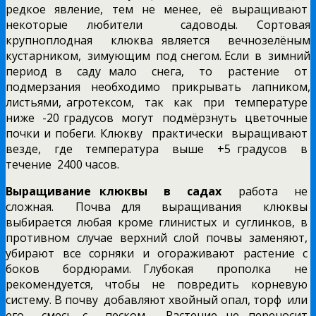
редкое явление, тем не менее, её выращивают
некоторые любители садоводы. Сортовая
крупноплодная клюква является вечнозелёным
кустарником, зимующим под снегом. Если в зимний
период в саду мало снега, то растение от
подмерзания
необходимо прикрывать лапником,
листьями, агротексом, так как при температуре
ниже -20 градусов могут подмёрзнуть цветочные
почки и побеги. Клюкву практически выращивают
везде, где температура выше +5 градусов в
течение 2400 часов.
Выращивание клюквы в садах
работа не
сложная. Почва для выращивания клюквы
выбирается любая кроме глинистых и суглинков, в
противном случае верхний слой почвы заменяют,
убирают все сорняки и огораживают растение с
боков бордюрами. Глубокая прополка не
рекомендуется, чтобы не повредить корневую
систему. В почву добавляют хвойный опал, торф или
его смесь с песком. Растение не переносит