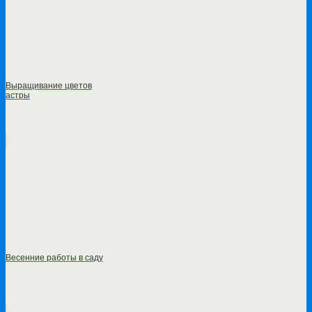
Выращивание цветов
астры
Весенние работы в саду