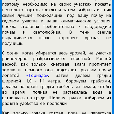
поэтому необходимо на своих участках посеять
несколько сортов свеклы и затем выбрать из них
самые лучшие, подходящие под вашу почву на
садовом участке и ваши климатические условия.
Свекла столовая требовательна к плодородию
почвы и светолюбива. В тени свекла
выращивается плохо, хорошего урожая не
получишь.
С осени, когда убирается весь урожай, на участке
равномерно разбрасывается перегной. Ранней
весной, как только снеговая влага пропитает
землю и немного она подсохнет, рыхлим почву
лопатой
«Торнадо»
. Затем делаем грядки
шириной 1,0 – 1,1 метра, боронуем граблями,
делаем по краю грядки гребень из земли, чтобы
во время полива не растекалась вода, а
оставалась на гряде. Ширину грядки выбираем из
расчёта удобства её прополки.
Как только грядка готова, пока не пересохла